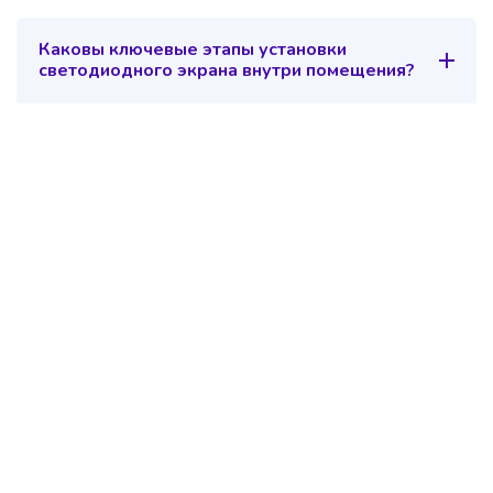
Каковы ключевые этапы установки
светодиодного экрана внутри помещения?
Свяжитесь с нами
Оставьте Ваш вопрос или заявку в форме справа.
Или воспользуйтесь одним из контактов в списке
ниже. Наш менеджер свяжеться с Вами и
предоставит квалифицированную консультацию.