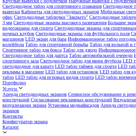
Круглые вывески с подсветкой
Наружные вывески с подсветко
Светодиодное табло для спортивного плавания
Светодиодное т
вывески
Кабинеты для светодиодных экранов
Мобильные свет
офис
Светодиодные таблички "Закрыто"
Светодиодные таблич
3 мм
Светодиодные экраны высокого разрешения
Большие экр
видеоэкраны для спорта
Светодиодные экраны для спортивных
ночных клубов
Светодиодные экраны для футбольного поля
Св
магазинов
LED экран для бара
Информационное табло погодн
волейбола
Табло для спортивной борьбы
Табло для вольной и 
Спортивное табло для бокса
Табло для дзюдо
Информационное 
Светодиодное табло для дартса
Табло автомобильной очереди
спортивного зала
Светодиодное табло для мини футбола
LED т
светодиодное для каратэ
LED табло таймер для спорта
LED таб
рекламы в магазине
LED табло для остановок
LED табло для к
табло
LED табло для игровых видов спорта
LED табло времени
Портфолио
Услуги
Аренда светодиодных экранов
Сервисное обслуживание и рем
конструкций
Согласование рекламных конструкций
Визуализа
визуализации экрана
Установка медиафасадов
Аренда светодио
экранов
Контакты
Конфигуратор экрана
Каталог