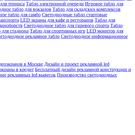
для тенниса
Табло электронной очереди
Игровое табло для
дное табло для вокзалов
Табло для складских комплексов
ое табло для самбо
Светодиодные табло стартовые
ранспорта
LED экраны для кафе и ресторанов
Табло для
диноборств
Светодиодное табло для гиревого спорта
Табло
 для стадиона
Табло для спортивных игр
LED монитор для
етодиодное рекламное табло
Светодиодное информационное
деоэкранов в Москве
Дизайн и проект рекламной led
экраны в кредит
Бесплатный дизайн рекламной конструкции и
ние рекламных led вывесок
Производство светодиодных