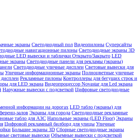
рачные экраны
Светодиодный пол
Видеопилоны
Суперсайты
етодиодные навигационные пилоны
Светодиодные экраны 3D
иодные LED вывески и таблички Открыто/Закрыто
LED
дные экраны
Светодиодные панели для рекламы (экраны)
анели
Светодиодные уличные дисплеи
Световые вывески для
ры
Уличные информационные экраны
Полноцветные уличные
 дисплеи
Рекламные пилоны
Контроллеры для бегущих строк и
оры для LED экрана
Видеопроцессор Novastar для Led экрана
й
Наружные вывески с подсветкой
Цифровые светодиодные
менной информации на дорогах
LED табло (экраны) для
ференц-залов
Экраны для города
Светодиодные рекламные
новые табло для АЗС
Напольные экраны (LED Floor)
Экраны
ия
Цифровой рекламный билборд для улицы
Уличные
тойки
Большие экраны 3D
Сборные светодиодные экраны
чные световые вывески
Объемные вывески с подсветкой