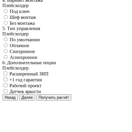
4. Вариант монтажа
Плейсхолдер
Под ключ
Шеф монтаж
Без монтажа
5. Тип управления
Плейсхолдер
По умолчанию
Облачное
Синхронное
Асинхронное
6. Дополнительные опции
Плейсхолдер
Расширенный ЗИП
+1 год гарантии
Рабочий проект
Датчик яркости
Назад
Далее
Получить расчёт