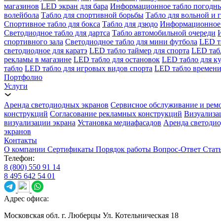
магазинов
LED экран для бара
Информационное табло погодн
волейбола
Табло для спортивной борьбы
Табло для вольной и 
Спортивное табло для бокса
Табло для дзюдо
Информационное 
Светодиодное табло для дартса
Табло автомобильной очереди
спортивного зала
Светодиодное табло для мини футбола
LED т
светодиодное для каратэ
LED табло таймер для спорта
LED таб
рекламы в магазине
LED табло для остановок
LED табло для к
табло
LED табло для игровых видов спорта
LED табло времени
Портфолио
Услуги
Аренда светодиодных экранов
Сервисное обслуживание и рем
конструкций
Согласование рекламных конструкций
Визуализа
визуализации экрана
Установка медиафасадов
Аренда светодио
экранов
Контакты
О компании
Сертификаты
Порядок работы
Вопрос-Ответ
Стат
Телефон:
8 (800) 550 91 14
8 495 642 54 01
Адрес офиса:
Московская обл. г. Люберцы Ул. Котельническая 18