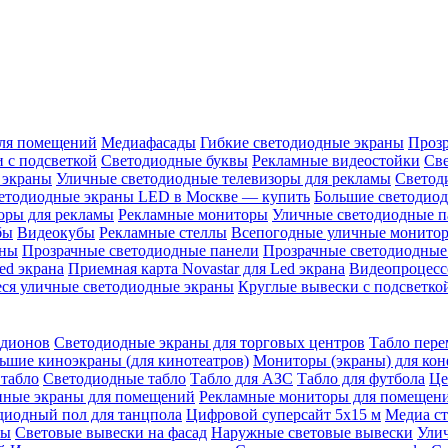
ля помещений
Медиафасады
Гибкие светодиодные экраны
Проз
 с подсветкой
Светодиодные буквы
Рекламные видеостойки
Св
 экраны
Уличные светодиодные телевизоры для рекламы
Светод
етодиодные экраны LED в Москве — купить
Большие светодио
оры для рекламы
Рекламные мониторы
Уличные светодиодные п
бы
Видеокубы
Рекламные стеллы
Всепогодные уличные монито
аны
Прозрачные светодиодные панели
Прозрачные светодиодные
ed экрана
Приемная карта Novastar для Led экрана
Видеопроцесс
ся уличные светодиодные экраны
Круглые вывески с подсветко
адионов
Светодиодные экраны для торговых центров
Табло пере
ьшие киноэкраны (для кинотеатров)
Мониторы (экраны) для кон
табло
Светодиодные табло
Табло для АЗС
Табло для футбола
Це
ные экраны для помещений
Рекламные мониторы для помещен
диодный пол для танцпола
Цифровой суперсайт 5х15 м
Медиа с
ры
Световые вывески на фасад
Наружные световые вывески
Ули