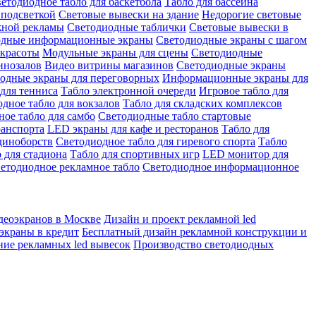
етодиодное табло для баскетбола
Табло для бассейна
 подсветкой
Световые вывески на здание
Недорогие световые
жной рекламы
Светодиодные таблички
Световые вывески в
одные информационные экраны
Светодиодные экраны с шагом
 красоты
Модульные экраны для сцены
Светодиодные
инозалов
Видео витрины магазинов
Светодиодные экраны
одные экраны для переговорных
Информационные экраны для
для тенниса
Табло электронной очереди
Игровое табло для
дное табло для вокзалов
Табло для складских комплексов
ое табло для самбо
Светодиодные табло стартовые
ранспорта
LED экраны для кафе и ресторанов
Табло для
диноборств
Светодиодное табло для гиревого спорта
Табло
 для стадиона
Табло для спортивных игр
LED монитор для
етодиодное рекламное табло
Светодиодное информационное
деоэкранов в Москве
Дизайн и проект рекламной led
экраны в кредит
Бесплатный дизайн рекламной конструкции и
ние рекламных led вывесок
Производство светодиодных