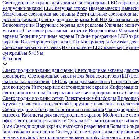
Светодиодные экраны для улицы
Светодиодные LED-экраны д
Радиусные экраны
LED бегущая строка
Видеовывески
Вывески
Модульные светодиодные экраны
Вертикальные светодиодные
дисплеи (экраны)
Светодиодные экраны Full HD
Бесшовные св
Видеовитрины
Наружные экраны для рекламы
Уличные монит
магазина
Световые рекламные вывески
Видеостойки
Медиаку
экраны
Большие уличные экраны
Гибкие прозрачные LED экр
экранов
Видеопроцессоры для LED
Контроллеры Novastar для l
Световые вывески на заказ
Изготовление LED вывески
Гнущие
суперсайты 5×15 м
Решения
Светодиодные экраны для сцены
Светодиодные экраны для ст
аэропортов
Светодиодные экраны для бизнес-центров (БЦ)
Бол
экраны на автомобиль
LED экраны для магазинов
Спортивные 
для концерта
Интерьерные светодиодные экраны
Информацион
светодиодные полы
Интерактивные светодиодные полы
Свето
Светодиодные экраны сетки
Электронные билборды
Видеоша
Круглые вывески с подсветкой
Наружные вывески с подсветко
Светодиодное табло для спортивного плавания
Светодиодное т
вывески
Кабинеты для светодиодных экранов
Мобильные свет
офис
Светодиодные таблички "Закрыто"
Светодиодные таблич
3 мм
Светодиодные экраны высокого разрешения
Большие экр
видеоэкраны для спорта
Светодиодные экраны для спортивных
ночных клубов
Светодиодные экраны для футбольного поля
Св