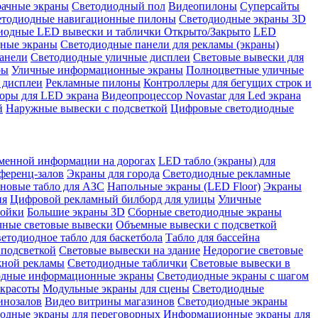
рачные экраны
Светодиодный пол
Видеопилоны
Суперсайты
етодиодные навигационные пилоны
Светодиодные экраны 3D
иодные LED вывески и таблички Открыто/Закрыто
LED
дные экраны
Светодиодные панели для рекламы (экраны)
анели
Светодиодные уличные дисплеи
Световые вывески для
ры
Уличные информационные экраны
Полноцветные уличные
 дисплеи
Рекламные пилоны
Контроллеры для бегущих строк и
оры для LED экрана
Видеопроцессор Novastar для Led экрана
й
Наружные вывески с подсветкой
Цифровые светодиодные
менной информации на дорогах
LED табло (экраны) для
ференц-залов
Экраны для города
Светодиодные рекламные
новые табло для АЗС
Напольные экраны (LED Floor)
Экраны
ия
Цифровой рекламный билборд для улицы
Уличные
тойки
Большие экраны 3D
Сборные светодиодные экраны
чные световые вывески
Объемные вывески с подсветкой
етодиодное табло для баскетбола
Табло для бассейна
 подсветкой
Световые вывески на здание
Недорогие световые
жной рекламы
Светодиодные таблички
Световые вывески в
одные информационные экраны
Светодиодные экраны с шагом
 красоты
Модульные экраны для сцены
Светодиодные
инозалов
Видео витрины магазинов
Светодиодные экраны
одные экраны для переговорных
Информационные экраны для