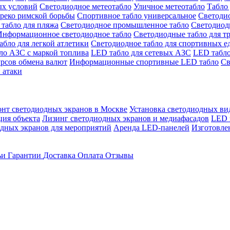
ых условий
Светодиодное метеотабло
Уличное метеотабло
Табло 
греко римской борьбы
Спортивное табло универсальное
Светодио
табло для пляжа
Светодиодное промышленное табло
Светодиодн
Информационное светодиодное табло
Светодиодные табло для т
абло для легкой атлетики
Светодиодное табло для спортивных е
ло АЗС с маркой топлива
LED табло для сетевых АЗС
LED табло
урсов обмена валют
Информационные спортивные LED табло
Св
 атаки
онт светодиодных экранов в Москве
Установка светодиодных ви
ция объекта
Лизинг светодиодных экранов и медиафасадов
LED 
дных экранов для мероприятий
Аренда LED-панелей
Изготовле
ьи
Гарантии
Доставка
Оплата
Отзывы