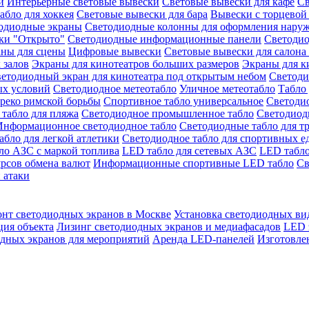
й
Интерьерные световые вывески
Световые вывески для кафе
Св
абло для хоккея
Световые вывески для бара
Вывески с торцевой
одиодные экраны
Светодиодные колонны для оформления нару
ки "Открыто"
Светодиодные информационные панели
Светоди
аны для сцены
Цифровые вывески
Световые вывески для салона
 залов
Экраны для кинотеатров больших размеров
Экраны для к
етодиодный экран для кинотеатра под открытым небом
Светоди
ых условий
Светодиодное метеотабло
Уличное метеотабло
Табло 
греко римской борьбы
Спортивное табло универсальное
Светодио
табло для пляжа
Светодиодное промышленное табло
Светодиодн
Информационное светодиодное табло
Светодиодные табло для т
абло для легкой атлетики
Светодиодное табло для спортивных е
ло АЗС с маркой топлива
LED табло для сетевых АЗС
LED табло
урсов обмена валют
Информационные спортивные LED табло
Св
 атаки
онт светодиодных экранов в Москве
Установка светодиодных ви
ция объекта
Лизинг светодиодных экранов и медиафасадов
LED 
дных экранов для мероприятий
Аренда LED-панелей
Изготовле