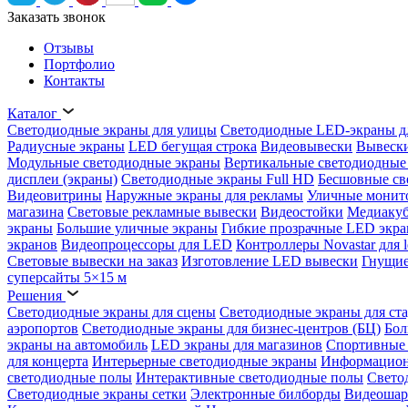
Заказать звонок
Отзывы
Портфолио
Контакты
Каталог
Светодиодные экраны для улицы
Светодиодные LED-экраны д
Радиусные экраны
LED бегущая строка
Видеовывески
Вывески
Модульные светодиодные экраны
Вертикальные светодиодные
дисплеи (экраны)
Светодиодные экраны Full HD
Бесшовные св
Видеовитрины
Наружные экраны для рекламы
Уличные монит
магазина
Световые рекламные вывески
Видеостойки
Медиаку
экраны
Большие уличные экраны
Гибкие прозрачные LED экр
экранов
Видеопроцессоры для LED
Контроллеры Novastar для l
Световые вывески на заказ
Изготовление LED вывески
Гнущие
суперсайты 5×15 м
Решения
Светодиодные экраны для сцены
Светодиодные экраны для ст
аэропортов
Светодиодные экраны для бизнес-центров (БЦ)
Бол
экраны на автомобиль
LED экраны для магазинов
Спортивные 
для концерта
Интерьерные светодиодные экраны
Информацион
светодиодные полы
Интерактивные светодиодные полы
Свето
Светодиодные экраны сетки
Электронные билборды
Видеоша