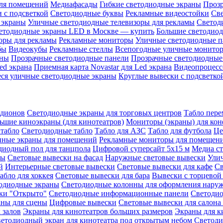
ля помещений
Медиафасады
Гибкие светодиодные экраны
Проз
 с подсветкой
Светодиодные буквы
Рекламные видеостойки
Св
 экраны
Уличные светодиодные телевизоры для рекламы
Светод
етодиодные экраны LED в Москве — купить
Большие светодио
оры для рекламы
Рекламные мониторы
Уличные светодиодные п
бы
Видеокубы
Рекламные стеллы
Всепогодные уличные монито
аны
Прозрачные светодиодные панели
Прозрачные светодиодные
ed экрана
Приемная карта Novastar для Led экрана
Видеопроцесс
ся уличные светодиодные экраны
Круглые вывески с подсветко
адионов
Светодиодные экраны для торговых центров
Табло пере
ьшие киноэкраны (для кинотеатров)
Мониторы (экраны) для кон
табло
Светодиодные табло
Табло для АЗС
Табло для футбола
Це
ные экраны для помещений
Рекламные мониторы для помещен
диодный пол для танцпола
Цифровой суперсайт 5х15 м
Медиа с
ры
Световые вывески на фасад
Наружные световые вывески
Ули
й
Интерьерные световые вывески
Световые вывески для кафе
Св
абло для хоккея
Световые вывески для бара
Вывески с торцевой
одиодные экраны
Светодиодные колонны для оформления нару
ки "Открыто"
Светодиодные информационные панели
Светоди
аны для сцены
Цифровые вывески
Световые вывески для салона
 залов
Экраны для кинотеатров больших размеров
Экраны для к
етодиодный экран для кинотеатра под открытым небом
Светоди