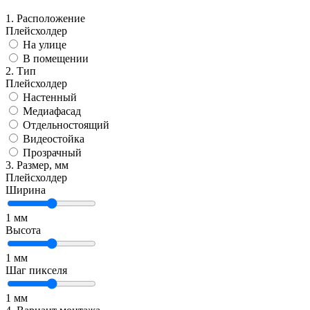
1. Расположение
Плейсхолдер
На улице
В помещении
2. Тип
Плейсхолдер
Настенный
Медиафасад
Отдельностоящий
Видеостойка
Прозрачный
3. Размер, мм
Плейсхолдер
Ширина
1
мм
Высота
1
мм
Шаг пикселя
1
мм