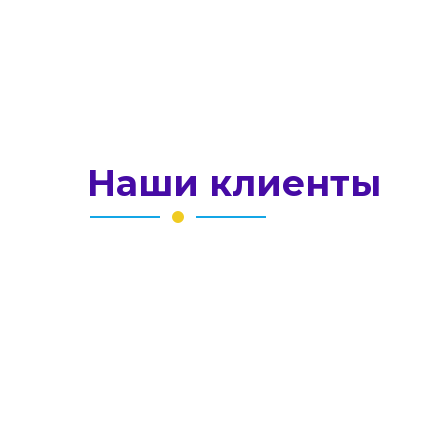
led.media.group
Наши клиенты