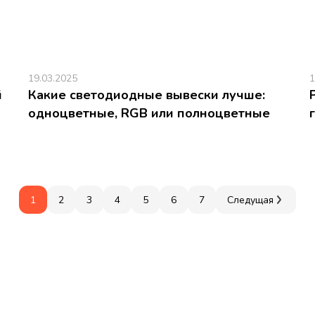
19.03.2025
1
й
Какие светодиодные вывески лучше:
одноцветные, RGB или полноцветные
1
2
3
4
5
6
7
Следущая