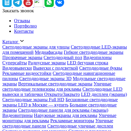
Заказать звонок
Отзывы
Портфолио
Контакты
Каталог
Светодиодные экраны для улицы
Светодиодные LED-экраны
для помещений
Медиафасады
Гибкие светодиодные экраны
Прозрачные экраны
Светодиодный пол
Видеопилоны
Суперсайты
Радиусные экраны
LED бегущая строка
Видеовывески
Вывески с подсветкой
Светодиодные буквы
Рекламные видеостойки
Светодиодные навигационные
пилоны
Светодиодные экраны 3D
Модульные светодиодные
экраны
Вертикальные светодиодные экраны
Уличные
светодиодные телевизоры для рекламы
Светодиодные LED
вывески и таблички Открыто/Закрыто
LED дисплеи (экраны)
Светодиодные экраны Full HD
Бесшовные светодиодные
экраны LED в Москве — купить
Большие светодиодные
экраны
Светодиодные панели для рекламы (экраны)
Видеовитрины
Наружные экраны для рекламы
Уличные
мониторы для рекламы
Рекламные мониторы
Уличные
светодиодные панели
Светодиодные уличные дисплеи