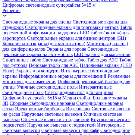
Цифровые светодиодные суперсайты 5×15 м
Решения
Светодиодные экраны для сцены
Светодиодные экраны для
стадионов
Светодиодные экраны для торговых центров
Табло
переменной информации на дорогах
LED табло (экраны) для
аэропортов
Светодиодные экраны для бизнес-центров (БЦ)
Большие киноэкраны (для кинотеатров)
Мониторы (экраны)
для конференц-залов
Экраны для города
Светодиодные
рекламные экраны на автомобиль
LED экраны для магазинов
Спортивные табло
Светодиодные табло
Табло для АЗС
Табло
для футбола
Ценовые табло для АЗС
Напольные экраны (LED
Floor)
Экраны для концерта
Интерьерные светодиодные
экраны
Информационные экраны для помещений
Рекламные
мониторы для помещения
Цифровой рекламный билборд для
улицы
Уличные светодиодные полы
Интерактивные
светодиодные полы
Светодиодный пол для танцпола
Цифровой суперсайт 5х15 м
Медиа стойки
Большие экраны
3D
Сборные светодиодные экраны
Светодиодные экраны
сетки
Электронные билборды
Видеошары
Световые вывески
на фасад
Наружные световые вывески
Уличные световые
вывески
Объемные вывески с подсветкой
Круглые вывески с
подсветкой
Наружные вывески с подсветкой
Интерьерные
световые вывески
Световые вывески для кафе
Светодиодное