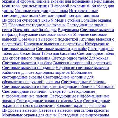
экраны
Информационные экраны для помещений
Рекламные
мониторы для помещения
Цифровой рекламный билборд для
улицы
Уличные светодиодные полы
Интерактивные
светодиодные полы
Светодиодный пол для танцпола
Цифровой суперсайт 5х15 м
Медиа стойки
Большие экраны
3D
Сборные светодиодные экраны
Светодиодные экраны
сетки
Электронные билборды
Видеошары
Световые вывески
на фасад
Наружные световые вывески
Уличные световые
вывески
Объемные вывески с подсветкой
Круглые вывески с
подсветкой
Наружные вывески с подсветкой
Интерьерные
световые вывески
Световые вывески для кафе
Светодиодное
табло для баскетбола
Табло для бассейна
Светодиодное табло
для спортивного плавания
Светодиодное табло для хоккея
Световые вывески для бара
Вывески с торцевой подсветкой
Световые вывески на здание
Недорогие световые вывески
Кабинеты для светодиодных экранов
Мобильные
светодиодные экраны
Светодиодные колонны для
оформления наружной рекламы
Светодиодные таблички
Световые вывески в офис
Светодиодные таблички "Закрыто"
Светодиодные таблички "Открыто"
Светодиодные
информационные панели
Светодиодные информационные
экраны
Светодиодные экраны с шагом 3 мм
Светодиодные
экраны высокого разрешения
Большие экраны для сцены
Цифровые вывески
Световые вывески для салона красоты
Модульные экраны для сцены
Светодиодные видеоэкраны