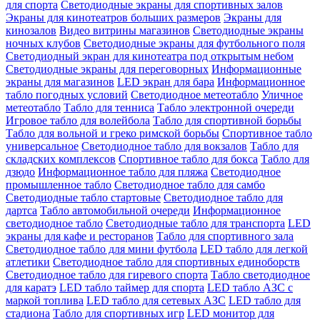
для спорта
Светодиодные экраны для спортивных залов
Экраны для кинотеатров больших размеров
Экраны для
кинозалов
Видео витрины магазинов
Светодиодные экраны
ночных клубов
Светодиодные экраны для футбольного поля
Светодиодный экран для кинотеатра под открытым небом
Светодиодные экраны для переговорных
Информационные
экраны для магазинов
LED экран для бара
Информационное
табло погодных условий
Светодиодное метеотабло
Уличное
метеотабло
Табло для тенниса
Табло электронной очереди
Игровое табло для волейбола
Табло для спортивной борьбы
Табло для вольной и греко римской борьбы
Спортивное табло
универсальное
Светодиодное табло для вокзалов
Табло для
складских комплексов
Спортивное табло для бокса
Табло для
дзюдо
Информационное табло для пляжа
Светодиодное
промышленное табло
Светодиодное табло для самбо
Светодиодные табло стартовые
Светодиодное табло для
дартса
Табло автомобильной очереди
Информационное
светодиодное табло
Светодиодные табло для транспорта
LED
экраны для кафе и ресторанов
Табло для спортивного зала
Светодиодное табло для мини футбола
LED табло для легкой
атлетики
Светодиодное табло для спортивных единоборств
Светодиодное табло для гиревого спорта
Табло светодиодное
для каратэ
LED табло таймер для спорта
LED табло АЗС с
маркой топлива
LED табло для сетевых АЗС
LED табло для
стадиона
Табло для спортивных игр
LED монитор для