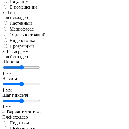
На улице
В помещении
2. Тип
Плейсхолдер
Настенный
Медиафасад
Отдельностоящий
Видеостойка
Прозрачный
3. Размер, мм
Плейсхолдер
Ширина
1
мм
Высота
1
мм
Шаг пикселя
1
мм
4. Вариант монтажа
Плейсхолдер
Под ключ
Шеф монтаж