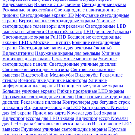
Видеовывески
Вывески с подсветкой
Светодиодные буквы
Рекламные видеостойки
Светодиодные навигационные
пилоны
Светодиодные экраны 3D
Модульные светодиодные
экраны
Вертикальные светодиодные экраны
Уличные
светодиодные телевизоры для рекламы
Светодиодные LED
вывески и таблички Открыто/Закрыто
LED дисплеи (экраны)
Светодиодные экраны Full HD
Бесшовные светодиодные
экраны LED в Москве — купить
Большие светодиодные
экраны
Светодиодные панели для рекламы (экраны)
Видеовитрины
Наружные экраны для рекламы
Уличные
мониторы для рекламы
Рекламные мониторы
Уличные
светодиодные панели
Светодиодные уличные дисплеи
Световые вывески для магазина
Световые рекламные
вывески
Видеостойки
Медиакубы
Видеокубы
Рекламные
стеллы
Всепогодные уличные мониторы
Уличные
информационные экраны
Полноцветные уличные экраны
Большие уличные экраны
Гибкие прозрачные LED экраны
Прозрачные светодиодные панели
Прозрачные светодиодные
дисплеи
Рекламные пилоны
Контроллеры для бегущих строк
и экранов
Видеопроцессоры для LED
Контроллеры Novastar
для led экрана
Приемная карта Novastar для Led экрана
Видеопроцессоры для LED экрана
Видеопроцессор Novastar
для Led экрана
Световые вывески на заказ
Изготовление LED
вывески
Гнущиеся уличные светодиодные экраны
Круглые
вывески с подсветкой
Наружные вывески с подсветкой