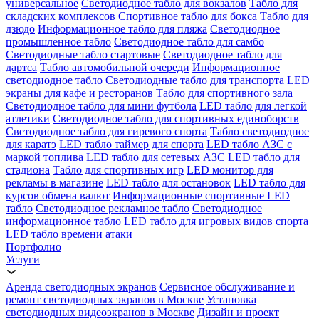
универсальное
Светодиодное табло для вокзалов
Табло для
складских комплексов
Спортивное табло для бокса
Табло для
дзюдо
Информационное табло для пляжа
Светодиодное
промышленное табло
Светодиодное табло для самбо
Светодиодные табло стартовые
Светодиодное табло для
дартса
Табло автомобильной очереди
Информационное
светодиодное табло
Светодиодные табло для транспорта
LED
экраны для кафе и ресторанов
Табло для спортивного зала
Светодиодное табло для мини футбола
LED табло для легкой
атлетики
Светодиодное табло для спортивных единоборств
Светодиодное табло для гиревого спорта
Табло светодиодное
для каратэ
LED табло таймер для спорта
LED табло АЗС с
маркой топлива
LED табло для сетевых АЗС
LED табло для
стадиона
Табло для спортивных игр
LED монитор для
рекламы в магазине
LED табло для остановок
LED табло для
курсов обмена валют
Информационные спортивные LED
табло
Светодиодное рекламное табло
Светодиодное
информационное табло
LED табло для игровых видов спорта
LED табло времени атаки
Портфолио
Услуги
Аренда светодиодных экранов
Сервисное обслуживание и
ремонт светодиодных экранов в Москве
Установка
светодиодных видеоэкранов в Москве
Дизайн и проект