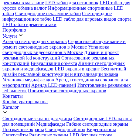
рекламы в магазине
LED табло для остановок
LED табло для
курсов обмена валют
Информационные спортивные LED
табло
Светодиодное рекламное табло
Светодиодное
информационное табло
LED табло для игровых видов спорта
LED табло времени атаки
Портфолио
Услуги
Аренда светодиодных экранов
Сервисное обслуживание и
ремонт светодиодных экранов в Москве
Установка
светодиодных видеоэкранов в Москве
Дизайн и проект
рекламной led конструкций
Согласование рекламных
конструкций
Визуализация объекта
Лизинг светодиодных
экранов и медиафасадов
LED экраны в кредит
Бесплатный
дизайн рекламной конструкции и визуализации экрана
Установка медиафасадов
Аренда светодиодных экранов для
мероприятий
Аренда LED-панелей
Изготовление рекламных
led вывесок
Производство светодиодных экранов
Контакты
Конфигуратор экрана
Каталог
Светодиодные экраны для улицы
Светодиодные LED-экраны
для помещений
Медиафасады
Гибкие светодиодные экраны
Прозрачные экраны
Светодиодный пол
Видеопилоны
Суперсайты
Радиусные экраны
LED бегущая строка