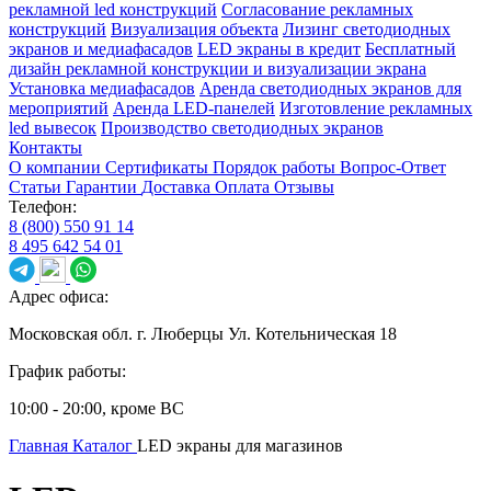
рекламной led конструкций
Согласование рекламных
конструкций
Визуализация объекта
Лизинг светодиодных
экранов и медиафасадов
LED экраны в кредит
Бесплатный
дизайн рекламной конструкции и визуализации экрана
Установка медиафасадов
Аренда светодиодных экранов для
мероприятий
Аренда LED-панелей
Изготовление рекламных
led вывесок
Производство светодиодных экранов
Контакты
О компании
Сертификаты
Порядок работы
Вопрос-Ответ
Статьи
Гарантии
Доставка
Оплата
Отзывы
Телефон:
8 (800) 550 91 14
8 495 642 54 01
Адрес офиса:
Московская обл. г. Люберцы Ул. Котельническая 18
График работы:
10:00 - 20:00, кроме ВС
Главная
Каталог
LED экраны для магазинов