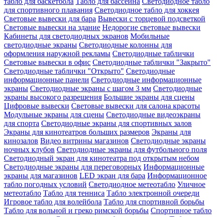
табло для баскетбола
Табло для бассейна
Светодиодное табло
для спортивного плавания
Светодиодное табло для хоккея
Световые вывески для бара
Вывески с торцевой подсветкой
Световые вывески на здание
Недорогие световые вывески
Кабинеты для светодиодных экранов
Мобильные
светодиодные экраны
Светодиодные колонны для
оформления наружной рекламы
Светодиодные таблички
Световые вывески в офис
Светодиодные таблички "Закрыто"
Светодиодные таблички "Открыто"
Светодиодные
информационные панели
Светодиодные информационные
экраны
Светодиодные экраны с шагом 3 мм
Светодиодные
экраны высокого разрешения
Большие экраны для сцены
Цифровые вывески
Световые вывески для салона красоты
Модульные экраны для сцены
Светодиодные видеоэкраны
для спорта
Светодиодные экраны для спортивных залов
Экраны для кинотеатров больших размеров
Экраны для
кинозалов
Видео витрины магазинов
Светодиодные экраны
ночных клубов
Светодиодные экраны для футбольного поля
Светодиодный экран для кинотеатра под открытым небом
Светодиодные экраны для переговорных
Информационные
экраны для магазинов
LED экран для бара
Информационное
табло погодных условий
Светодиодное метеотабло
Уличное
метеотабло
Табло для тенниса
Табло электронной очереди
Игровое табло для волейбола
Табло для спортивной борьбы
Табло для вольной и греко римской борьбы
Спортивное табло