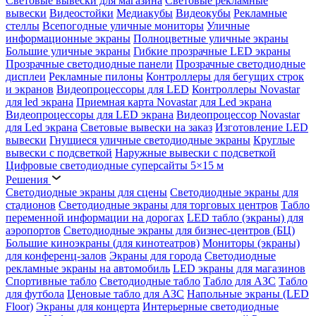
Световые вывески для магазина
Световые рекламные
вывески
Видеостойки
Медиакубы
Видеокубы
Рекламные
стеллы
Всепогодные уличные мониторы
Уличные
информационные экраны
Полноцветные уличные экраны
Большие уличные экраны
Гибкие прозрачные LED экраны
Прозрачные светодиодные панели
Прозрачные светодиодные
дисплеи
Рекламные пилоны
Контроллеры для бегущих строк
и экранов
Видеопроцессоры для LED
Контроллеры Novastar
для led экрана
Приемная карта Novastar для Led экрана
Видеопроцессоры для LED экрана
Видеопроцессор Novastar
для Led экрана
Световые вывески на заказ
Изготовление LED
вывески
Гнущиеся уличные светодиодные экраны
Круглые
вывески с подсветкой
Наружные вывески с подсветкой
Цифровые светодиодные суперсайты 5×15 м
Решения
Светодиодные экраны для сцены
Светодиодные экраны для
стадионов
Светодиодные экраны для торговых центров
Табло
переменной информации на дорогах
LED табло (экраны) для
аэропортов
Светодиодные экраны для бизнес-центров (БЦ)
Большие киноэкраны (для кинотеатров)
Мониторы (экраны)
для конференц-залов
Экраны для города
Светодиодные
рекламные экраны на автомобиль
LED экраны для магазинов
Спортивные табло
Светодиодные табло
Табло для АЗС
Табло
для футбола
Ценовые табло для АЗС
Напольные экраны (LED
Floor)
Экраны для концерта
Интерьерные светодиодные