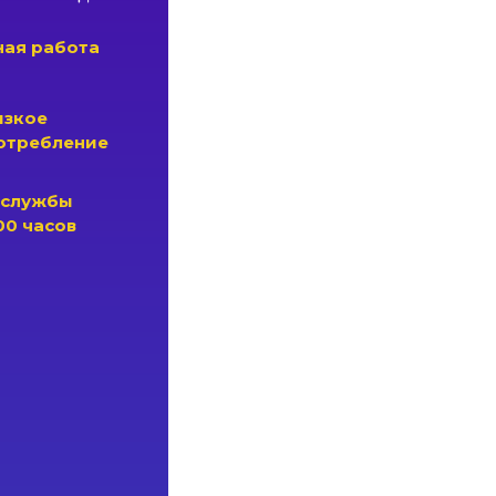
ая работа
изкое
отребление
 службы
00 часов