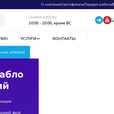
О компании
Сертификаты
Порядок работы
В
График работы:
10:00 - 20:00, кроме ВС
ЛИО
УСЛУГИ
КОНТАКТЫ
ных условий
абло
ий
ичным
шний вид.