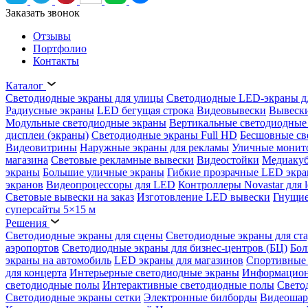
Заказать звонок
Отзывы
Портфолио
Контакты
Каталог
Светодиодные экраны для улицы
Светодиодные LED-экраны д
Радиусные экраны
LED бегущая строка
Видеовывески
Вывески
Модульные светодиодные экраны
Вертикальные светодиодные
дисплеи (экраны)
Светодиодные экраны Full HD
Бесшовные св
Видеовитрины
Наружные экраны для рекламы
Уличные монит
магазина
Световые рекламные вывески
Видеостойки
Медиаку
экраны
Большие уличные экраны
Гибкие прозрачные LED экр
экранов
Видеопроцессоры для LED
Контроллеры Novastar для l
Световые вывески на заказ
Изготовление LED вывески
Гнущие
суперсайты 5×15 м
Решения
Светодиодные экраны для сцены
Светодиодные экраны для ст
аэропортов
Светодиодные экраны для бизнес-центров (БЦ)
Бол
экраны на автомобиль
LED экраны для магазинов
Спортивные 
для концерта
Интерьерные светодиодные экраны
Информацион
светодиодные полы
Интерактивные светодиодные полы
Свето
Светодиодные экраны сетки
Электронные билборды
Видеоша