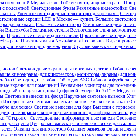
ля помещений
Медиафасады
Гибкие светодиодные экраны
Проз
 с подсветкой
Светодиодные буквы
Рекламные видеостойки
Св
 экраны
Уличные светодиодные телевизоры для рекламы
Светод
етодиодные экраны LED в Москве — купить
Большие светодио
оры для рекламы
Рекламные мониторы
Уличные светодиодные п
бы
Видеокубы
Рекламные стеллы
Всепогодные уличные монито
аны
Прозрачные светодиодные панели
Прозрачные светодиодные
ed экрана
Приемная карта Novastar для Led экрана
Видеопроцесс
ся уличные светодиодные экраны
Круглые вывески с подсветко
адионов
Светодиодные экраны для торговых центров
Табло пере
ьшие киноэкраны (для кинотеатров)
Мониторы (экраны) для кон
табло
Светодиодные табло
Табло для АЗС
Табло для футбола
Це
ные экраны для помещений
Рекламные мониторы для помещен
диодный пол для танцпола
Цифровой суперсайт 5х15 м
Медиа с
ры
Световые вывески на фасад
Наружные световые вывески
Ули
й
Интерьерные световые вывески
Световые вывески для кафе
Св
абло для хоккея
Световые вывески для бара
Вывески с торцевой
одиодные экраны
Светодиодные колонны для оформления нару
ки "Открыто"
Светодиодные информационные панели
Светоди
аны для сцены
Цифровые вывески
Световые вывески для салона
 залов
Экраны для кинотеатров больших размеров
Экраны для к
етодиодный экран для кинотеатра под открытым небом
Светоди