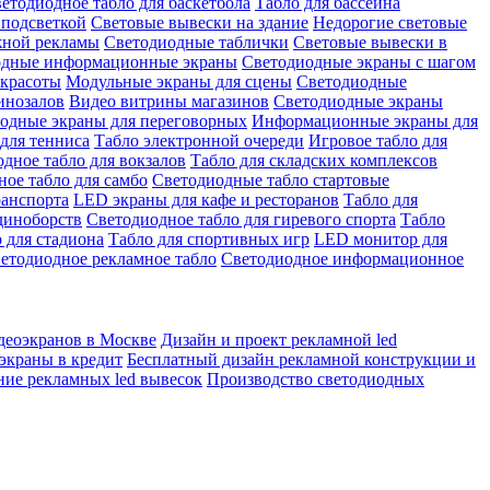
етодиодное табло для баскетбола
Табло для бассейна
 подсветкой
Световые вывески на здание
Недорогие световые
жной рекламы
Светодиодные таблички
Световые вывески в
одные информационные экраны
Светодиодные экраны с шагом
 красоты
Модульные экраны для сцены
Светодиодные
инозалов
Видео витрины магазинов
Светодиодные экраны
одные экраны для переговорных
Информационные экраны для
для тенниса
Табло электронной очереди
Игровое табло для
дное табло для вокзалов
Табло для складских комплексов
ое табло для самбо
Светодиодные табло стартовые
ранспорта
LED экраны для кафе и ресторанов
Табло для
диноборств
Светодиодное табло для гиревого спорта
Табло
 для стадиона
Табло для спортивных игр
LED монитор для
етодиодное рекламное табло
Светодиодное информационное
деоэкранов в Москве
Дизайн и проект рекламной led
экраны в кредит
Бесплатный дизайн рекламной конструкции и
ние рекламных led вывесок
Производство светодиодных