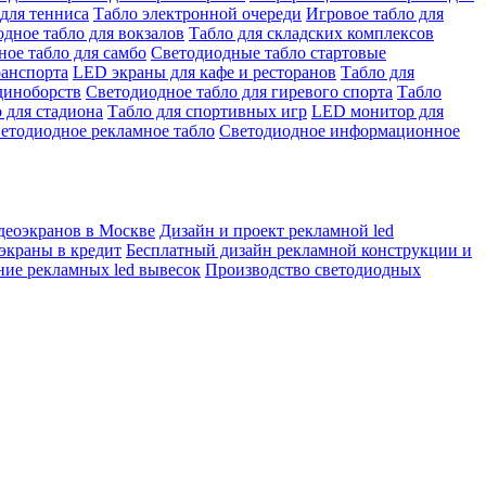
для тенниса
Табло электронной очереди
Игровое табло для
дное табло для вокзалов
Табло для складских комплексов
ое табло для самбо
Светодиодные табло стартовые
ранспорта
LED экраны для кафе и ресторанов
Табло для
диноборств
Светодиодное табло для гиревого спорта
Табло
 для стадиона
Табло для спортивных игр
LED монитор для
етодиодное рекламное табло
Светодиодное информационное
деоэкранов в Москве
Дизайн и проект рекламной led
экраны в кредит
Бесплатный дизайн рекламной конструкции и
ние рекламных led вывесок
Производство светодиодных