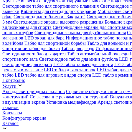
Круглые вывески с подсветкой
Наружные вывески с подсветко
Светодиодное табло для спортивного плавания
Светодиодное т
вывески
Кабинеты для светодиодных экранов
Мобильные свет
офис
Светодиодные таблички "Закрыто"
Светодиодные таблич
3 мм
Светодиодные экраны высокого разрешения
Большие экр
видеоэкраны для спорта
Светодиодные экраны для спортивных
ночных клубов
Светодиодные экраны для футбольного поля
Св
магазинов
LED экран для бара
Информационное табло погодн
волейбола
Табло для спортивной борьбы
Табло для вольной и 
Спортивное табло для бокса
Табло для дзюдо
Информационное 
Светодиодное табло для дартса
Табло автомобильной очереди
спортивного зала
Светодиодное табло для мини футбола
LED т
светодиодное для каратэ
LED табло таймер для спорта
LED таб
рекламы в магазине
LED табло для остановок
LED табло для к
табло
LED табло для игровых видов спорта
LED табло времени
Портфолио
Услуги
Аренда светодиодных экранов
Сервисное обслуживание и рем
конструкций
Согласование рекламных конструкций
Визуализа
визуализации экрана
Установка медиафасадов
Аренда светодио
экранов
Контакты
Конфигуратор экрана
Каталог