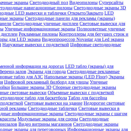
рачные экраны
Светодиодный пол
Видеопилоны
Суперсайты
етодиодные навигационные пилоны
Светодиодные экраны 3D
иодные LED вывески и таблички Открыто/Закрыто
LED
дные экраны
Светодиодные панели для рекламы (экраны)
анели
Светодиодные уличные дисплеи
Световые вывески для
ры
Уличные информационные экраны
Полноцветные уличные
 дисплеи
Рекламные пилоны
Контроллеры для бегущих строк и
оры для LED экрана
Видеопроцессор Novastar для Led экрана
й
Наружные вывески с подсветкой
Цифровые светодиодные
менной информации на дорогах
LED табло (экраны) для
ференц-залов
Экраны для города
Светодиодные рекламные
новые табло для АЗС
Напольные экраны (LED Floor)
Экраны
ия
Цифровой рекламный билборд для улицы
Уличные
тойки
Большие экраны 3D
Сборные светодиодные экраны
чные световые вывески
Объемные вывески с подсветкой
етодиодное табло для баскетбола
Табло для бассейна
 подсветкой
Световые вывески на здание
Недорогие световые
жной рекламы
Светодиодные таблички
Световые вывески в
одные информационные экраны
Светодиодные экраны с шагом
 красоты
Модульные экраны для сцены
Светодиодные
инозалов
Видео витрины магазинов
Светодиодные экраны
одные экраны для переговорных
Информационные экраны для