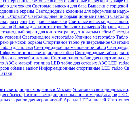
й
Интерьерные световые вывески
Световые вывески для кафе
Св
абло для хоккея
Световые вывески для бара
Вывески с торцевой
одиодные экраны
Светодиодные колонны для оформления нару
ки "Открыто"
Светодиодные информационные панели
Светоди
аны для сцены
Цифровые вывески
Световые вывески для салона
 залов
Экраны для кинотеатров больших размеров
Экраны для к
етодиодный экран для кинотеатра под открытым небом
Светоди
ых условий
Светодиодное метеотабло
Уличное метеотабло
Табло 
греко римской борьбы
Спортивное табло универсальное
Светодио
табло для пляжа
Светодиодное промышленное табло
Светодиодн
Информационное светодиодное табло
Светодиодные табло для т
абло для легкой атлетики
Светодиодное табло для спортивных е
ло АЗС с маркой топлива
LED табло для сетевых АЗС
LED табло
урсов обмена валют
Информационные спортивные LED табло
Св
 атаки
онт светодиодных экранов в Москве
Установка светодиодных ви
ция объекта
Лизинг светодиодных экранов и медиафасадов
LED 
дных экранов для мероприятий
Аренда LED-панелей
Изготовле