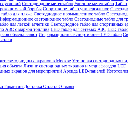
ых условий
Светодиодное метеотабло
Уличное метеотабло
Табло 
греко римской борьбы
Спортивное табло универсальное
Светодио
табло для пляжа
Светодиодное промышленное табло
Светодиодн
Информационное светодиодное табло
Светодиодные табло для т
абло для легкой атлетики
Светодиодное табло для спортивных е
ло АЗС с маркой топлива
LED табло для сетевых АЗС
LED табло
урсов обмена валют
Информационные спортивные LED табло
Св
 атаки
онт светодиодных экранов в Москве
Установка светодиодных ви
ция объекта
Лизинг светодиодных экранов и медиафасадов
LED 
дных экранов для мероприятий
Аренда LED-панелей
Изготовле
ьи
Гарантии
Доставка
Оплата
Отзывы