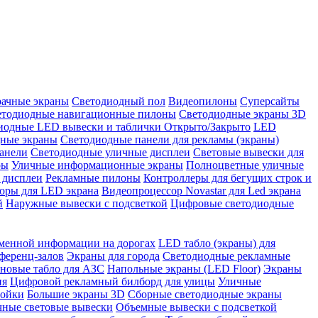
рачные экраны
Светодиодный пол
Видеопилоны
Суперсайты
етодиодные навигационные пилоны
Светодиодные экраны 3D
иодные LED вывески и таблички Открыто/Закрыто
LED
дные экраны
Светодиодные панели для рекламы (экраны)
анели
Светодиодные уличные дисплеи
Световые вывески для
ры
Уличные информационные экраны
Полноцветные уличные
 дисплеи
Рекламные пилоны
Контроллеры для бегущих строк и
оры для LED экрана
Видеопроцессор Novastar для Led экрана
й
Наружные вывески с подсветкой
Цифровые светодиодные
менной информации на дорогах
LED табло (экраны) для
ференц-залов
Экраны для города
Светодиодные рекламные
новые табло для АЗС
Напольные экраны (LED Floor)
Экраны
ия
Цифровой рекламный билборд для улицы
Уличные
тойки
Большие экраны 3D
Сборные светодиодные экраны
чные световые вывески
Объемные вывески с подсветкой