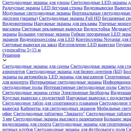
Светодиодные экраны для улицы
Светодиодные LED-экраны д
Радиусные экраны
LED бегущая строка
Видеовывески
Вывески
Модульные светодиодные экраны
Вертикальные светодиодные
дисплеи (экраны)
Светодиодные экраны Full HD
Бесшовные св
Видеовитрины
Наружные экраны для рекламы
Уличные монит
магазина
Световые рекламные вывески
Видеостойки
Медиаку
экраны
Большие уличные экраны
Гибкие прозрачные LED экр
экранов
Видеопроцессоры для LED
Контроллеры Novastar для l
Световые вывески на заказ
Изготовление LED вывески
Гнущие
суперсайты 5×15 м
Решения
Светодиодные экраны для сцены
Светодиодные экраны для ст
аэропортов
Светодиодные экраны для бизнес-центров (БЦ)
Бол
экраны на автомобиль
LED экраны для магазинов
Спортивные 
для концерта
Интерьерные светодиодные экраны
Информацион
светодиодные полы
Интерактивные светодиодные полы
Свето
Светодиодные экраны сетки
Электронные билборды
Видеоша
Круглые вывески с подсветкой
Наружные вывески с подсветко
Светодиодное табло для спортивного плавания
Светодиодное т
вывески
Кабинеты для светодиодных экранов
Мобильные свет
офис
Светодиодные таблички "Закрыто"
Светодиодные таблич
3 мм
Светодиодные экраны высокого разрешения
Большие экр
видеоэкраны для спорта
Светодиодные экраны для спортивных
ночных клубов
Светодиодные экраны для футбольного поля
Св