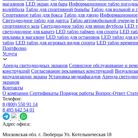
магазинов
LED экран для бара
Информационное табло погодн
волейбола
Табло для спортивной борьбы
Табло для вольной и 
Спортивное табло для бокса
Табло для дзюдо
Информационное 
Светодиодное табло для дартса
Табло автомобильной очереди
спортивного зала
Светодиодное табло для мини футбола
LED т
светодиодное для каратэ
LED табло таймер для спорта
LED таб
рекламы в магазине
LED табло для остановок
LED табло для к
табло
LED табло для игровых видов спорта
LED табло времени
Портфолио
Услуги
Аренда светодиодных экранов
Сервисное обслуживание и рем
конструкций
Согласование рекламных конструкций
Визуализа
визуализации экрана
Установка медиафасадов
Аренда светодио
экранов
Контакты
О компании
Сертификаты
Порядок работы
Вопрос-Ответ
Стат
Телефон:
8 (800) 550 91 14
8 495 642 54 01
Адрес офиса:
Московская обл. г. Люберцы Ул. Котельническая 18