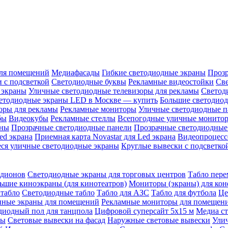
ля помещений
Медиафасады
Гибкие светодиодные экраны
Проз
 с подсветкой
Светодиодные буквы
Рекламные видеостойки
Св
 экраны
Уличные светодиодные телевизоры для рекламы
Светод
етодиодные экраны LED в Москве — купить
Большие светодио
оры для рекламы
Рекламные мониторы
Уличные светодиодные п
бы
Видеокубы
Рекламные стеллы
Всепогодные уличные монито
аны
Прозрачные светодиодные панели
Прозрачные светодиодные
ed экрана
Приемная карта Novastar для Led экрана
Видеопроцесс
ся уличные светодиодные экраны
Круглые вывески с подсветко
адионов
Светодиодные экраны для торговых центров
Табло пере
ьшие киноэкраны (для кинотеатров)
Мониторы (экраны) для кон
табло
Светодиодные табло
Табло для АЗС
Табло для футбола
Це
ные экраны для помещений
Рекламные мониторы для помещен
диодный пол для танцпола
Цифровой суперсайт 5х15 м
Медиа с
ры
Световые вывески на фасад
Наружные световые вывески
Ули