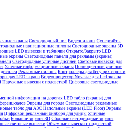
рачные экраны
Светодиодный пол
Видеопилоны
Суперсайты
етодиодные навигационные пилоны
Светодиодные экраны 3D
иодные LED вывески и таблички Открыто/Закрыто
LED
дные экраны
Светодиодные панели для рекламы (экраны)
анели
Светодиодные уличные дисплеи
Световые вывески для
ры
Уличные информационные экраны
Полноцветные уличные
 дисплеи
Рекламные пилоны
Контроллеры для бегущих строк и
оры для LED экрана
Видеопроцессор Novastar для Led экрана
й
Наружные вывески с подсветкой
Цифровые светодиодные
менной информации на дорогах
LED табло (экраны) для
ференц-залов
Экраны для города
Светодиодные рекламные
новые табло для АЗС
Напольные экраны (LED Floor)
Экраны
ия
Цифровой рекламный билборд для улицы
Уличные
тойки
Большие экраны 3D
Сборные светодиодные экраны
чные световые вывески
Объемные вывески с подсветкой