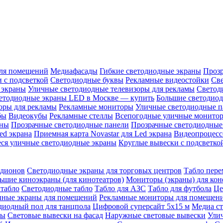
ля помещений
Медиафасады
Гибкие светодиодные экраны
Проз
 с подсветкой
Светодиодные буквы
Рекламные видеостойки
Св
 экраны
Уличные светодиодные телевизоры для рекламы
Светод
етодиодные экраны LED в Москве — купить
Большие светодио
оры для рекламы
Рекламные мониторы
Уличные светодиодные п
бы
Видеокубы
Рекламные стеллы
Всепогодные уличные монито
аны
Прозрачные светодиодные панели
Прозрачные светодиодные
ed экрана
Приемная карта Novastar для Led экрана
Видеопроцесс
ся уличные светодиодные экраны
Круглые вывески с подсветко
адионов
Светодиодные экраны для торговых центров
Табло пере
ьшие киноэкраны (для кинотеатров)
Мониторы (экраны) для кон
табло
Светодиодные табло
Табло для АЗС
Табло для футбола
Це
ные экраны для помещений
Рекламные мониторы для помещен
диодный пол для танцпола
Цифровой суперсайт 5х15 м
Медиа с
ры
Световые вывески на фасад
Наружные световые вывески
Ули