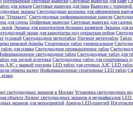
й
Интерьерные световые вывески
Световые вывески для кафе
Св
абло для хоккея
Световые вывески для бара
Вывески с торцевой
одиодные экраны
Светодиодные колонны для оформления нару
ки "Открыто"
Светодиодные информационные панели
Светоди
аны для сцены
Цифровые вывески
Световые вывески для салона
 залов
Экраны для кинотеатров больших размеров
Экраны для к
етодиодный экран для кинотеатра под открытым небом
Светоди
ых условий
Светодиодное метеотабло
Уличное метеотабло
Табло 
греко римской борьбы
Спортивное табло универсальное
Светодио
табло для пляжа
Светодиодное промышленное табло
Светодиодн
Информационное светодиодное табло
Светодиодные табло для т
абло для легкой атлетики
Светодиодное табло для спортивных е
ло АЗС с маркой топлива
LED табло для сетевых АЗС
LED табло
урсов обмена валют
Информационные спортивные LED табло
Св
 атаки
онт светодиодных экранов в Москве
Установка светодиодных ви
ция объекта
Лизинг светодиодных экранов и медиафасадов
LED 
дных экранов для мероприятий
Аренда LED-панелей
Изготовле