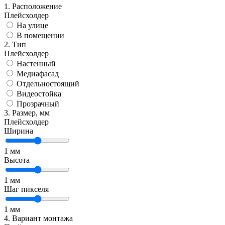
1. Расположение
Плейсхолдер
На улице
В помещении
2. Тип
Плейсхолдер
Настенный
Медиафасад
Отдельностоящий
Видеостойка
Прозрачный
3. Размер, мм
Плейсхолдер
Ширина
1
мм
Высота
1
мм
Шаг пикселя
1
мм
4. Вариант монтажа