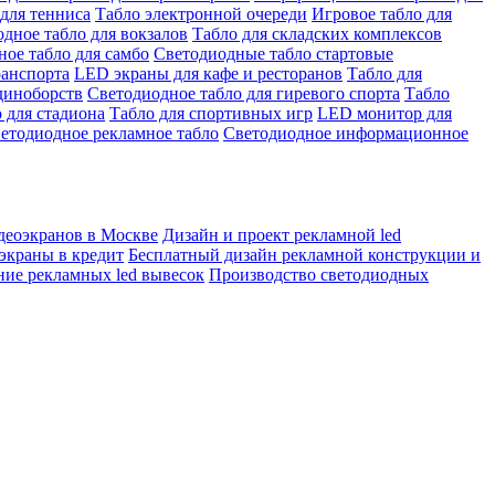
для тенниса
Табло электронной очереди
Игровое табло для
дное табло для вокзалов
Табло для складских комплексов
ое табло для самбо
Светодиодные табло стартовые
ранспорта
LED экраны для кафе и ресторанов
Табло для
диноборств
Светодиодное табло для гиревого спорта
Табло
 для стадиона
Табло для спортивных игр
LED монитор для
етодиодное рекламное табло
Светодиодное информационное
деоэкранов в Москве
Дизайн и проект рекламной led
экраны в кредит
Бесплатный дизайн рекламной конструкции и
ние рекламных led вывесок
Производство светодиодных