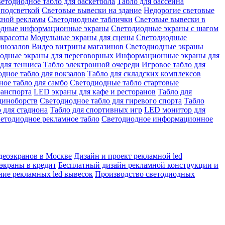
етодиодное табло для баскетбола
Табло для бассейна
 подсветкой
Световые вывески на здание
Недорогие световые
жной рекламы
Светодиодные таблички
Световые вывески в
одные информационные экраны
Светодиодные экраны с шагом
 красоты
Модульные экраны для сцены
Светодиодные
инозалов
Видео витрины магазинов
Светодиодные экраны
одные экраны для переговорных
Информационные экраны для
для тенниса
Табло электронной очереди
Игровое табло для
дное табло для вокзалов
Табло для складских комплексов
ое табло для самбо
Светодиодные табло стартовые
ранспорта
LED экраны для кафе и ресторанов
Табло для
диноборств
Светодиодное табло для гиревого спорта
Табло
 для стадиона
Табло для спортивных игр
LED монитор для
етодиодное рекламное табло
Светодиодное информационное
деоэкранов в Москве
Дизайн и проект рекламной led
экраны в кредит
Бесплатный дизайн рекламной конструкции и
ние рекламных led вывесок
Производство светодиодных