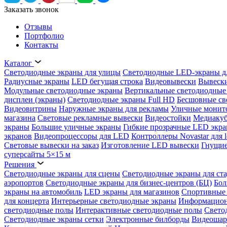
Заказать звонок
Отзывы
Портфолио
Контакты
Каталог
Светодиодные экраны для улицы
Светодиодные LED-экраны д
Радиусные экраны
LED бегущая строка
Видеовывески
Вывески
Модульные светодиодные экраны
Вертикальные светодиодные
дисплеи (экраны)
Светодиодные экраны Full HD
Бесшовные св
Видеовитрины
Наружные экраны для рекламы
Уличные монит
магазина
Световые рекламные вывески
Видеостойки
Медиаку
экраны
Большие уличные экраны
Гибкие прозрачные LED экр
экранов
Видеопроцессоры для LED
Контроллеры Novastar для l
Световые вывески на заказ
Изготовление LED вывески
Гнущие
суперсайты 5×15 м
Решения
Светодиодные экраны для сцены
Светодиодные экраны для ст
аэропортов
Светодиодные экраны для бизнес-центров (БЦ)
Бол
экраны на автомобиль
LED экраны для магазинов
Спортивные 
для концерта
Интерьерные светодиодные экраны
Информацион
светодиодные полы
Интерактивные светодиодные полы
Свето
Светодиодные экраны сетки
Электронные билборды
Видеоша