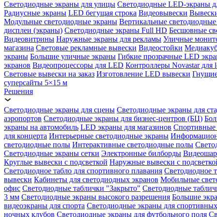
Светодиодные экраны для улицы
Светодиодные LED-экраны д
Радиусные экраны
LED бегущая строка
Видеовывески
Вывески
Модульные светодиодные экраны
Вертикальные светодиодные
дисплеи (экраны)
Светодиодные экраны Full HD
Бесшовные св
Видеовитрины
Наружные экраны для рекламы
Уличные монит
магазина
Световые рекламные вывески
Видеостойки
Медиаку
экраны
Большие уличные экраны
Гибкие прозрачные LED экр
экранов
Видеопроцессоры для LED
Контроллеры Novastar для l
Световые вывески на заказ
Изготовление LED вывески
Гнущие
суперсайты 5×15 м
Решения
Светодиодные экраны для сцены
Светодиодные экраны для ст
аэропортов
Светодиодные экраны для бизнес-центров (БЦ)
Бол
экраны на автомобиль
LED экраны для магазинов
Спортивные 
для концерта
Интерьерные светодиодные экраны
Информацион
светодиодные полы
Интерактивные светодиодные полы
Свето
Светодиодные экраны сетки
Электронные билборды
Видеоша
Круглые вывески с подсветкой
Наружные вывески с подсветко
Светодиодное табло для спортивного плавания
Светодиодное т
вывески
Кабинеты для светодиодных экранов
Мобильные свет
офис
Светодиодные таблички "Закрыто"
Светодиодные таблич
3 мм
Светодиодные экраны высокого разрешения
Большие экр
видеоэкраны для спорта
Светодиодные экраны для спортивных
ночных клубов
Светодиодные экраны для футбольного поля
Св