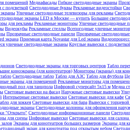
ля помещений
Медиафасады
Гибкие светодиодные экраны
Проз
 с подсветкой
Светодиодные буквы
Рекламные видеостойки
Св
 экраны
Уличные светодиодные телевизоры для рекламы
Светод
етодиодные экраны LED в Москве — купить
Большие светодио
оры для рекламы
Рекламные мониторы
Уличные светодиодные п
бы
Видеокубы
Рекламные стеллы
Всепогодные уличные монито
аны
Прозрачные светодиодные панели
Прозрачные светодиодные
ed экрана
Приемная карта Novastar для Led экрана
Видеопроцесс
ся уличные светодиодные экраны
Круглые вывески с подсветко
адионов
Светодиодные экраны для торговых центров
Табло пере
ьшие киноэкраны (для кинотеатров)
Мониторы (экраны) для кон
табло
Светодиодные табло
Табло для АЗС
Табло для футбола
Це
ные экраны для помещений
Рекламные мониторы для помещен
диодный пол для танцпола
Цифровой суперсайт 5х15 м
Медиа с
ры
Световые вывески на фасад
Наружные световые вывески
Ули
й
Интерьерные световые вывески
Световые вывески для кафе
Св
абло для хоккея
Световые вывески для бара
Вывески с торцевой
одиодные экраны
Светодиодные колонны для оформления нару
ки "Открыто"
Светодиодные информационные панели
Светоди
аны для сцены
Цифровые вывески
Световые вывески для салона
 залов
Экраны для кинотеатров больших размеров
Экраны для к
етодиодный экран для кинотеатра под открытым небом
Светоди