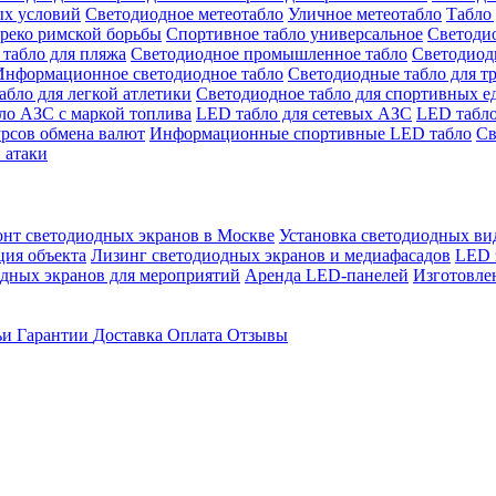
ых условий
Светодиодное метеотабло
Уличное метеотабло
Табло 
греко римской борьбы
Спортивное табло универсальное
Светодио
табло для пляжа
Светодиодное промышленное табло
Светодиодн
Информационное светодиодное табло
Светодиодные табло для т
абло для легкой атлетики
Светодиодное табло для спортивных е
ло АЗС с маркой топлива
LED табло для сетевых АЗС
LED табло
урсов обмена валют
Информационные спортивные LED табло
Св
 атаки
онт светодиодных экранов в Москве
Установка светодиодных ви
ция объекта
Лизинг светодиодных экранов и медиафасадов
LED 
дных экранов для мероприятий
Аренда LED-панелей
Изготовле
ьи
Гарантии
Доставка
Оплата
Отзывы