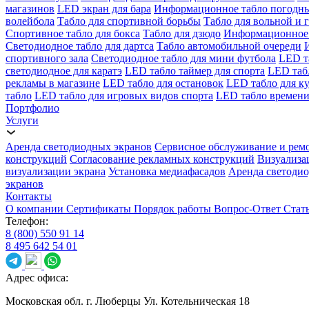
магазинов
LED экран для бара
Информационное табло погодн
волейбола
Табло для спортивной борьбы
Табло для вольной и 
Спортивное табло для бокса
Табло для дзюдо
Информационное 
Светодиодное табло для дартса
Табло автомобильной очереди
спортивного зала
Светодиодное табло для мини футбола
LED т
светодиодное для каратэ
LED табло таймер для спорта
LED таб
рекламы в магазине
LED табло для остановок
LED табло для к
табло
LED табло для игровых видов спорта
LED табло времени
Портфолио
Услуги
Аренда светодиодных экранов
Сервисное обслуживание и рем
конструкций
Согласование рекламных конструкций
Визуализа
визуализации экрана
Установка медиафасадов
Аренда светодио
экранов
Контакты
О компании
Сертификаты
Порядок работы
Вопрос-Ответ
Стат
Телефон:
8 (800) 550 91 14
8 495 642 54 01
Адрес офиса:
Московская обл. г. Люберцы Ул. Котельническая 18