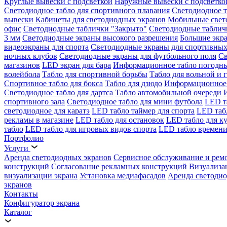
Круглые вывески с подсветкой
Наружные вывески с подсветко
Светодиодное табло для спортивного плавания
Светодиодное т
вывески
Кабинеты для светодиодных экранов
Мобильные свет
офис
Светодиодные таблички "Закрыто"
Светодиодные таблич
3 мм
Светодиодные экраны высокого разрешения
Большие экр
видеоэкраны для спорта
Светодиодные экраны для спортивных
ночных клубов
Светодиодные экраны для футбольного поля
Св
магазинов
LED экран для бара
Информационное табло погодн
волейбола
Табло для спортивной борьбы
Табло для вольной и 
Спортивное табло для бокса
Табло для дзюдо
Информационное 
Светодиодное табло для дартса
Табло автомобильной очереди
спортивного зала
Светодиодное табло для мини футбола
LED т
светодиодное для каратэ
LED табло таймер для спорта
LED таб
рекламы в магазине
LED табло для остановок
LED табло для к
табло
LED табло для игровых видов спорта
LED табло времени
Портфолио
Услуги
Аренда светодиодных экранов
Сервисное обслуживание и рем
конструкций
Согласование рекламных конструкций
Визуализа
визуализации экрана
Установка медиафасадов
Аренда светодио
экранов
Контакты
Конфигуратор экрана
Каталог