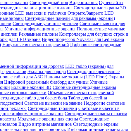
рачные экраны
Светодиодный пол
Видеопилоны
Суперсайты
етодиодные навигационные пилоны
Светодиодные экраны 3D
иодные LED вывески и таблички Открыто/Закрыто
LED
дные экраны
Светодиодные панели для рекламы (экраны)
анели
Светодиодные уличные дисплеи
Световые вывески для
ры
Уличные информационные экраны
Полноцветные уличные
 дисплеи
Рекламные пилоны
Контроллеры для бегущих строк и
оры для LED экрана
Видеопроцессор Novastar для Led экрана
й
Наружные вывески с подсветкой
Цифровые светодиодные
менной информации на дорогах
LED табло (экраны) для
ференц-залов
Экраны для города
Светодиодные рекламные
новые табло для АЗС
Напольные экраны (LED Floor)
Экраны
ия
Цифровой рекламный билборд для улицы
Уличные
тойки
Большие экраны 3D
Сборные светодиодные экраны
чные световые вывески
Объемные вывески с подсветкой
етодиодное табло для баскетбола
Табло для бассейна
 подсветкой
Световые вывески на здание
Недорогие световые
жной рекламы
Светодиодные таблички
Световые вывески в
одные информационные экраны
Светодиодные экраны с шагом
 красоты
Модульные экраны для сцены
Светодиодные
инозалов
Видео витрины магазинов
Светодиодные экраны
одные экраны для переговорных
Информационные экраны для