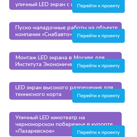
уличный LED экран с шагом пикселя Р8
Перейти к проекту
Пуско-наладочные работы на объекте
компании «Снабавто» в Люберцах
Перейти к проекту
Монтаж LED экрана в Москве для
Института Экономического Развития
Перейти к проекту
LED экран высокого разрешения для
теннисного корта
Перейти к проекту
Уличный LED кинотеатр на
черноморском побережье в курорте
«Лазаревское»
Перейти к проекту