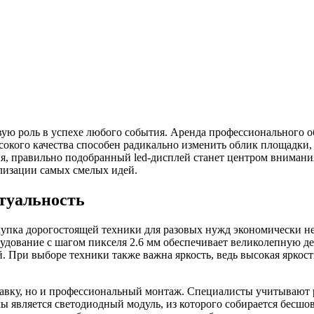
ю роль в успехе любого события. Аренда профессионального о
кого качества способен радикально изменить облик площадки, о
, правильно подобранный led-дисплей станет центром внимания
лизации самых смелых идей.
туальность
купка дорогостоящей техники для разовых нужд экономически н
удование с шагом пикселя 2.6 мм обеспечивает великолепную де
й. При выборе техники также важна яркость, ведь высокая ярко
тавку, но и профессиональный монтаж. Специалисты учитывают 
ы является светодиодный модуль, из которого собирается бесш