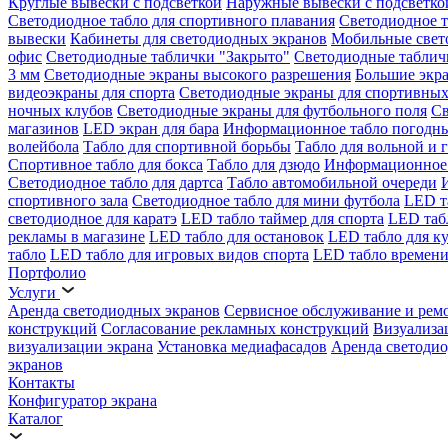
Круглые вывески с подсветкой
Наружные вывески с подсветко
Светодиодное табло для спортивного плавания
Светодиодное т
вывески
Кабинеты для светодиодных экранов
Мобильные свет
офис
Светодиодные таблички "Закрыто"
Светодиодные таблич
3 мм
Светодиодные экраны высокого разрешения
Большие экр
видеоэкраны для спорта
Светодиодные экраны для спортивных
ночных клубов
Светодиодные экраны для футбольного поля
Св
магазинов
LED экран для бара
Информационное табло погодн
волейбола
Табло для спортивной борьбы
Табло для вольной и 
Спортивное табло для бокса
Табло для дзюдо
Информационное 
Светодиодное табло для дартса
Табло автомобильной очереди
спортивного зала
Светодиодное табло для мини футбола
LED т
светодиодное для каратэ
LED табло таймер для спорта
LED таб
рекламы в магазине
LED табло для остановок
LED табло для к
табло
LED табло для игровых видов спорта
LED табло времени
Портфолио
Услуги
Аренда светодиодных экранов
Сервисное обслуживание и рем
конструкций
Согласование рекламных конструкций
Визуализа
визуализации экрана
Установка медиафасадов
Аренда светодио
экранов
Контакты
Конфигуратор экрана
Каталог