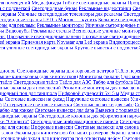
ля помещений
Медиафасады
Гибкие светодиодные экраны
Проз
 с подсветкой
Светодиодные буквы
Рекламные видеостойки
Св
 экраны
Уличные светодиодные телевизоры для рекламы
Светод
етодиодные экраны LED в Москве — купить
Большие светодио
оры для рекламы
Рекламные мониторы
Уличные светодиодные п
бы
Видеокубы
Рекламные стеллы
Всепогодные уличные монито
аны
Прозрачные светодиодные панели
Прозрачные светодиодные
ed экрана
Приемная карта Novastar для Led экрана
Видеопроцесс
ся уличные светодиодные экраны
Круглые вывески с подсветко
адионов
Светодиодные экраны для торговых центров
Табло пере
ьшие киноэкраны (для кинотеатров)
Мониторы (экраны) для кон
табло
Светодиодные табло
Табло для АЗС
Табло для футбола
Це
ные экраны для помещений
Рекламные мониторы для помещен
диодный пол для танцпола
Цифровой суперсайт 5х15 м
Медиа с
ры
Световые вывески на фасад
Наружные световые вывески
Ули
й
Интерьерные световые вывески
Световые вывески для кафе
Св
абло для хоккея
Световые вывески для бара
Вывески с торцевой
одиодные экраны
Светодиодные колонны для оформления нару
ки "Открыто"
Светодиодные информационные панели
Светоди
аны для сцены
Цифровые вывески
Световые вывески для салона
 залов
Экраны для кинотеатров больших размеров
Экраны для к
етодиодный экран для кинотеатра под открытым небом
Светоди