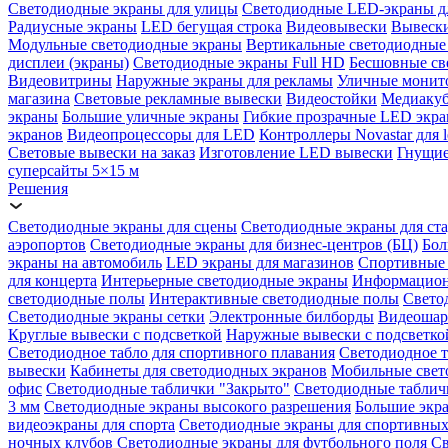
Светодиодные экраны для улицы
Светодиодные LED-экраны д
Радиусные экраны
LED бегущая строка
Видеовывески
Вывески
Модульные светодиодные экраны
Вертикальные светодиодные
дисплеи (экраны)
Светодиодные экраны Full HD
Бесшовные св
Видеовитрины
Наружные экраны для рекламы
Уличные монит
магазина
Световые рекламные вывески
Видеостойки
Медиаку
экраны
Большие уличные экраны
Гибкие прозрачные LED экр
экранов
Видеопроцессоры для LED
Контроллеры Novastar для l
Световые вывески на заказ
Изготовление LED вывески
Гнущие
суперсайты 5×15 м
Решения
Светодиодные экраны для сцены
Светодиодные экраны для ст
аэропортов
Светодиодные экраны для бизнес-центров (БЦ)
Бол
экраны на автомобиль
LED экраны для магазинов
Спортивные 
для концерта
Интерьерные светодиодные экраны
Информацион
светодиодные полы
Интерактивные светодиодные полы
Свето
Светодиодные экраны сетки
Электронные билборды
Видеоша
Круглые вывески с подсветкой
Наружные вывески с подсветко
Светодиодное табло для спортивного плавания
Светодиодное т
вывески
Кабинеты для светодиодных экранов
Мобильные свет
офис
Светодиодные таблички "Закрыто"
Светодиодные таблич
3 мм
Светодиодные экраны высокого разрешения
Большие экр
видеоэкраны для спорта
Светодиодные экраны для спортивных
ночных клубов
Светодиодные экраны для футбольного поля
Св