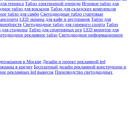
для тенниса
Табло электронной очереди
Игровое табло для
дное табло для вокзалов
Табло для складских комплексов
ое табло для самбо
Светодиодные табло стартовые
ранспорта
LED экраны для кафе и ресторанов
Табло для
диноборств
Светодиодное табло для гиревого спорта
Табло
 для стадиона
Табло для спортивных игр
LED монитор для
етодиодное рекламное табло
Светодиодное информационное
деоэкранов в Москве
Дизайн и проект рекламной led
экраны в кредит
Бесплатный дизайн рекламной конструкции и
ние рекламных led вывесок
Производство светодиодных