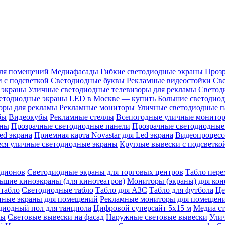
ля помещений
Медиафасады
Гибкие светодиодные экраны
Проз
 с подсветкой
Светодиодные буквы
Рекламные видеостойки
Св
 экраны
Уличные светодиодные телевизоры для рекламы
Светод
етодиодные экраны LED в Москве — купить
Большие светодио
оры для рекламы
Рекламные мониторы
Уличные светодиодные п
бы
Видеокубы
Рекламные стеллы
Всепогодные уличные монито
аны
Прозрачные светодиодные панели
Прозрачные светодиодные
ed экрана
Приемная карта Novastar для Led экрана
Видеопроцесс
ся уличные светодиодные экраны
Круглые вывески с подсветко
адионов
Светодиодные экраны для торговых центров
Табло пере
ьшие киноэкраны (для кинотеатров)
Мониторы (экраны) для кон
табло
Светодиодные табло
Табло для АЗС
Табло для футбола
Це
ные экраны для помещений
Рекламные мониторы для помещен
диодный пол для танцпола
Цифровой суперсайт 5х15 м
Медиа с
ры
Световые вывески на фасад
Наружные световые вывески
Ули