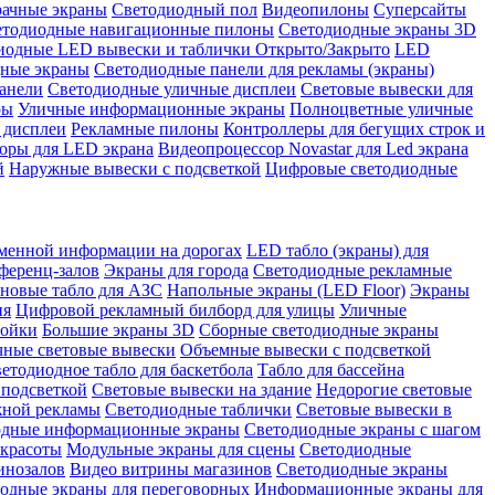
рачные экраны
Светодиодный пол
Видеопилоны
Суперсайты
етодиодные навигационные пилоны
Светодиодные экраны 3D
иодные LED вывески и таблички Открыто/Закрыто
LED
дные экраны
Светодиодные панели для рекламы (экраны)
анели
Светодиодные уличные дисплеи
Световые вывески для
ры
Уличные информационные экраны
Полноцветные уличные
 дисплеи
Рекламные пилоны
Контроллеры для бегущих строк и
оры для LED экрана
Видеопроцессор Novastar для Led экрана
й
Наружные вывески с подсветкой
Цифровые светодиодные
менной информации на дорогах
LED табло (экраны) для
ференц-залов
Экраны для города
Светодиодные рекламные
новые табло для АЗС
Напольные экраны (LED Floor)
Экраны
ия
Цифровой рекламный билборд для улицы
Уличные
тойки
Большие экраны 3D
Сборные светодиодные экраны
чные световые вывески
Объемные вывески с подсветкой
етодиодное табло для баскетбола
Табло для бассейна
 подсветкой
Световые вывески на здание
Недорогие световые
жной рекламы
Светодиодные таблички
Световые вывески в
одные информационные экраны
Светодиодные экраны с шагом
 красоты
Модульные экраны для сцены
Светодиодные
инозалов
Видео витрины магазинов
Светодиодные экраны
одные экраны для переговорных
Информационные экраны для