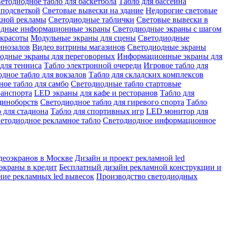
етодиодное табло для баскетбола
Табло для бассейна
 подсветкой
Световые вывески на здание
Недорогие световые
жной рекламы
Светодиодные таблички
Световые вывески в
одные информационные экраны
Светодиодные экраны с шагом
 красоты
Модульные экраны для сцены
Светодиодные
инозалов
Видео витрины магазинов
Светодиодные экраны
одные экраны для переговорных
Информационные экраны для
для тенниса
Табло электронной очереди
Игровое табло для
дное табло для вокзалов
Табло для складских комплексов
ое табло для самбо
Светодиодные табло стартовые
ранспорта
LED экраны для кафе и ресторанов
Табло для
диноборств
Светодиодное табло для гиревого спорта
Табло
 для стадиона
Табло для спортивных игр
LED монитор для
етодиодное рекламное табло
Светодиодное информационное
деоэкранов в Москве
Дизайн и проект рекламной led
экраны в кредит
Бесплатный дизайн рекламной конструкции и
ние рекламных led вывесок
Производство светодиодных