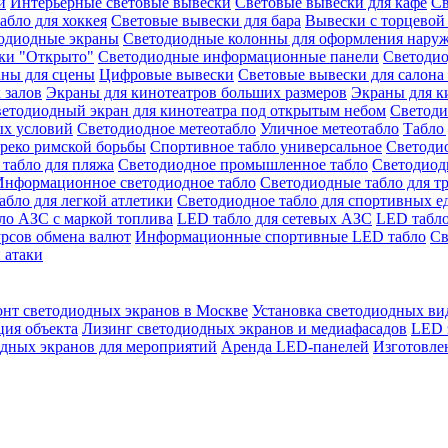
й
Интерьерные световые вывески
Световые вывески для кафе
Св
абло для хоккея
Световые вывески для бара
Вывески с торцевой
одиодные экраны
Светодиодные колонны для оформления нару
ки "Открыто"
Светодиодные информационные панели
Светоди
аны для сцены
Цифровые вывески
Световые вывески для салона
 залов
Экраны для кинотеатров больших размеров
Экраны для к
етодиодный экран для кинотеатра под открытым небом
Светоди
ых условий
Светодиодное метеотабло
Уличное метеотабло
Табло 
греко римской борьбы
Спортивное табло универсальное
Светодио
табло для пляжа
Светодиодное промышленное табло
Светодиодн
Информационное светодиодное табло
Светодиодные табло для т
абло для легкой атлетики
Светодиодное табло для спортивных е
ло АЗС с маркой топлива
LED табло для сетевых АЗС
LED табло
урсов обмена валют
Информационные спортивные LED табло
Св
 атаки
онт светодиодных экранов в Москве
Установка светодиодных ви
ция объекта
Лизинг светодиодных экранов и медиафасадов
LED 
дных экранов для мероприятий
Аренда LED-панелей
Изготовле