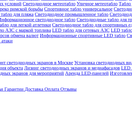
ых условий
Светодиодное метеотабло
Уличное метеотабло
Табло 
греко римской борьбы
Спортивное табло универсальное
Светодио
табло для пляжа
Светодиодное промышленное табло
Светодиодн
Информационное светодиодное табло
Светодиодные табло для т
абло для легкой атлетики
Светодиодное табло для спортивных е
ло АЗС с маркой топлива
LED табло для сетевых АЗС
LED табло
урсов обмена валют
Информационные спортивные LED табло
Св
 атаки
онт светодиодных экранов в Москве
Установка светодиодных ви
ция объекта
Лизинг светодиодных экранов и медиафасадов
LED 
дных экранов для мероприятий
Аренда LED-панелей
Изготовле
ьи
Гарантии
Доставка
Оплата
Отзывы