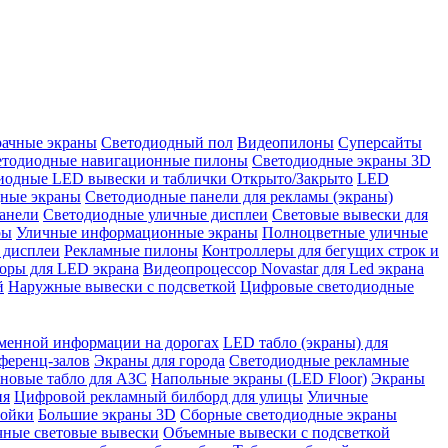
рачные экраны
Светодиодный пол
Видеопилоны
Суперсайты
етодиодные навигационные пилоны
Светодиодные экраны 3D
иодные LED вывески и таблички Открыто/Закрыто
LED
дные экраны
Светодиодные панели для рекламы (экраны)
анели
Светодиодные уличные дисплеи
Световые вывески для
ры
Уличные информационные экраны
Полноцветные уличные
 дисплеи
Рекламные пилоны
Контроллеры для бегущих строк и
оры для LED экрана
Видеопроцессор Novastar для Led экрана
й
Наружные вывески с подсветкой
Цифровые светодиодные
менной информации на дорогах
LED табло (экраны) для
ференц-залов
Экраны для города
Светодиодные рекламные
новые табло для АЗС
Напольные экраны (LED Floor)
Экраны
ия
Цифровой рекламный билборд для улицы
Уличные
тойки
Большие экраны 3D
Сборные светодиодные экраны
чные световые вывески
Объемные вывески с подсветкой