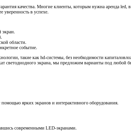
рантия качества. Многие клиенты, которым нужна аренда led, в
е уверенность в успехе.
 экран.
.
кой области.
нкретное событие.
хнологии, такие как hd-системы, без необходимости капиталовл
кат светодиодного экрана, мы предложим варианты под любой б
 помощью ярких экранов и интерактивного оборудования.
вавшись современными LED-экранами.