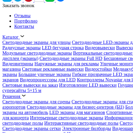
Заказать звонок
Отзывы
Портфолио
Контакты
Каталог
Светодиодные экраны для улицы
Светодиодные LED-экраны д
Радиусные экраны
LED бегущая строка
Видеовывески
Вывески
Модульные светодиодные экраны
Вертикальные светодиодные
дисплеи (экраны)
Светодиодные экраны Full HD
Бесшовные св
Видеовитрины
Наружные экраны для рекламы
Уличные монит
магазина
Световые рекламные вывески
Видеостойки
Медиаку
экраны
Большие уличные экраны
Гибкие прозрачные LED экр
экранов
Видеопроцессоры для LED
Контроллеры Novastar для l
Световые вывески на заказ
Изготовление LED вывески
Гнущие
суперсайты 5×15 м
Решения
Светодиодные экраны для сцены
Светодиодные экраны для ст
аэропортов
Светодиодные экраны для бизнес-центров (БЦ)
Бол
экраны на автомобиль
LED экраны для магазинов
Спортивные 
для концерта
Интерьерные светодиодные экраны
Информацион
светодиодные полы
Интерактивные светодиодные полы
Свето
Светодиодные экраны сетки
Электронные билборды
Видеоша