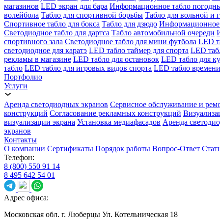
магазинов
LED экран для бара
Информационное табло погодн
волейбола
Табло для спортивной борьбы
Табло для вольной и 
Спортивное табло для бокса
Табло для дзюдо
Информационное 
Светодиодное табло для дартса
Табло автомобильной очереди
спортивного зала
Светодиодное табло для мини футбола
LED т
светодиодное для каратэ
LED табло таймер для спорта
LED таб
рекламы в магазине
LED табло для остановок
LED табло для к
табло
LED табло для игровых видов спорта
LED табло времени
Портфолио
Услуги
Аренда светодиодных экранов
Сервисное обслуживание и рем
конструкций
Согласование рекламных конструкций
Визуализа
визуализации экрана
Установка медиафасадов
Аренда светодио
экранов
Контакты
О компании
Сертификаты
Порядок работы
Вопрос-Ответ
Стат
Телефон:
8 (800) 550 91 14
8 495 642 54 01
Адрес офиса:
Московская обл. г. Люберцы Ул. Котельническая 18