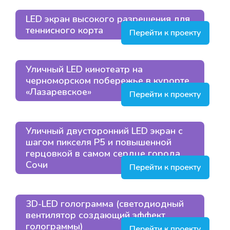
LED экран высокого разрешения для
теннисного корта
Перейти к проекту
Уличный LED кинотеатр на
черноморском побережье в курорте
«Лазаревское»
Перейти к проекту
Уличный двусторонний LED экран с
шагом пикселя Р5 и повышенной
герцовкой в самом сердце города
Сочи
Перейти к проекту
3D-LED голограмма (светодиодный
вентилятор создающий эффект
голограммы)
Перейти к проекту