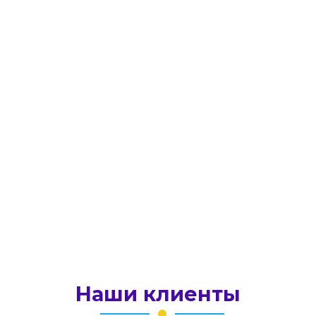
Нажимая на кнопку, вы даете согласие на
обработку
персональных данных
и соглашаетесь c
политикой конфиденциальности
Отправить сообщение
Наши клиенты