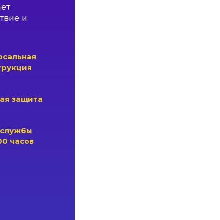
ает
твие и
рсальная
трукция
ая защита
 службы
00 часов