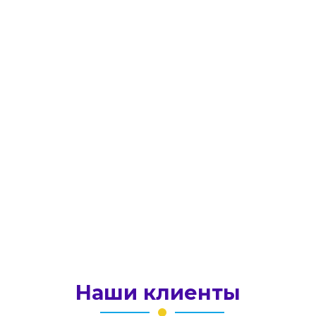
Нажимая на кнопку, вы даете согласие на
обработку
персональных данных
и соглашаетесь c
политикой конфиденциальности
Отправить сообщение
Наши клиенты