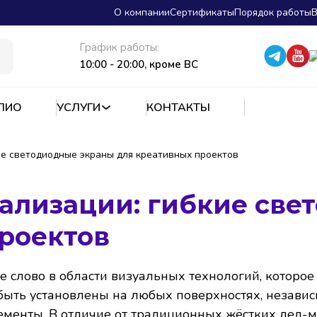
О компании
Сертификаты
Порядок работы
В
График работы:
10:00 - 20:00, кроме ВС
ЛИО
УСЛУГИ
КОНТАКТЫ
ие светодиодные экраны для креативных проектов
ализации: гибкие све
роектов
е слово в области визуальных технологий, которо
быть установлены на любых поверхностях, независ
менты. В отличие от традиционных жёстких лед-м