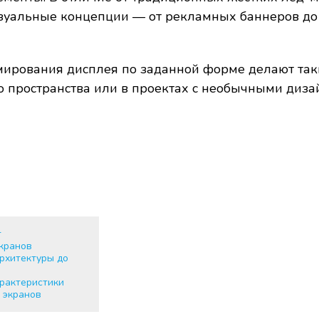
зуальные концепции — от рекламных баннеров до
рмирования дисплея по заданной форме делают та
о пространства или в проектах с необычными диз
т
кранов
рхитектуры до
арактеристики
 экранов